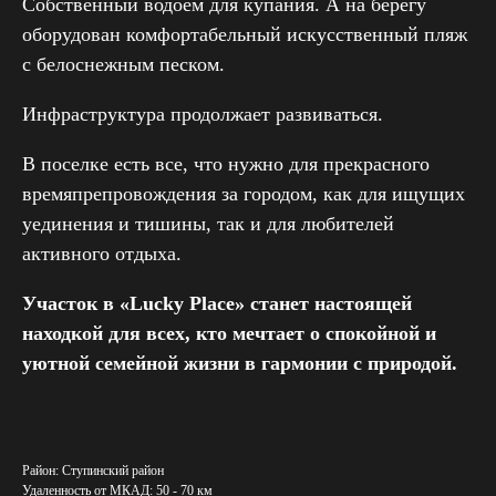
Собственный водоем для купания. А на берегу
оборудован комфортабельный искусственный пляж
с белоснежным песком.
Инфраструктура продолжает развиваться.
В поселке есть все, что нужно для прекрасного
+7 964 725 12 98
времяпрепровождения за городом, как для ищущих
info@zembroker.com
уединения и тишины, так и для любителей
активного отдыха.
Участок в «Lucky Place» станет настоящей
находкой для всех, кто мечтает о спокойной и
уютной семейной жизни в гармонии с природой.
О компании
Посёлки
Район: Ступинский район
Услуги
Удаленность от МКАД: 50 - 70 км