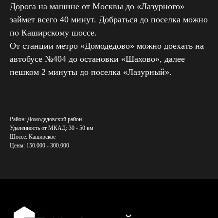
Дорога на машине от Москвы до «Лазурного»
займет всего
40 минут. Добраться до поселка можно
по Каширскому шоссе.
От станции метро «Домодедово» можно доехать на
О компании
автобусе №404 до остановки «Шахово», далее
Посёлки
пешком 2 минуты до поселка «Лазурный».
Услуги
Этапы сотрудничества
Онлайн-подбор участка
Район: Домодедовский район
Удаленность от МКАД: 30 - 50 км
Политика конфиденциальности
Шоссе: Каширское
Цены: 150.000 - 300.000
Сайт не является публичной офертой
© 2024. Все права защищены